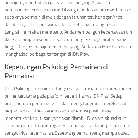
Selanjutnya, perhatikan jenis permainan yang Anda pilih
berdasarkan berdasarkan modal yang dimiliki. Apabila masih masih,
sebaiknya bermain di meja dengan taruhan taruhan agar Anda
dapat belajar dengan nyaman tanpa kehilangan uang besar.
Langkah ini ini akan membantu Anda membangun kepercayaan diri
dan keterampilan sebelum sebelum pergi ke meja taruhan yang
tinggi. Dengan manajemen modal yang, Anda akan lebih siap dalam
menghadapi berbagai tantangan di IDN Play.
Kepentingan Psikologi Permainan di
Permainan
Ilmu Psikologi memainkan fungsi sangat krusial dalam arena poker
online, terutama pada platform seperti halnya IDN Play. Setiap
orang pemain perlu mengerti dan mengatur emosi mereka saat
berpartisipasi. Stres, kecemasan, dan emosi positif dapat
menentukan keputusan yang akan diambil. Di dalam situasi sulit,
kemampuan untuk menjaga keseimbangan serta berpikir rasional
sangat kritis keberhasilan. Seseorang pemain yang mampu dapat