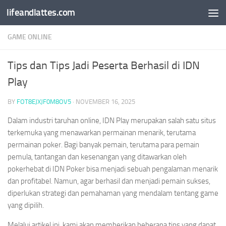
lifeandlattes.com
Skip to content
GAME ONLINE
Tips dan Tips Jadi Peserta Berhasil di IDN
Play
BY
FOT8EJXJF0M8OV5
·
NOVEMBER 16, 2025
Dalam industri taruhan online, IDN Play merupakan salah satu situs
terkemuka yang menawarkan permainan menarik, terutama
permainan poker. Bagi banyak pemain, terutama para pemain
pemula, tantangan dan kesenangan yang ditawarkan oleh
pokerhebat di IDN Poker bisa menjadi sebuah pengalaman menarik
dan profitabel. Namun, agar berhasil dan menjadi pemain sukses,
diperlukan strategi dan pemahaman yang mendalam tentang game
yang dipilih.
Melalui artikel ini, kami akan memberikan beberapa tips yang dapat