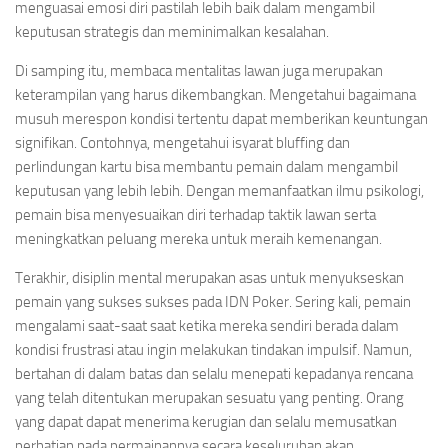
menguasai emosi diri pastilah lebih baik dalam mengambil
keputusan strategis dan meminimalkan kesalahan.
Di samping itu, membaca mentalitas lawan juga merupakan
keterampilan yang harus dikembangkan. Mengetahui bagaimana
musuh merespon kondisi tertentu dapat memberikan keuntungan
signifikan. Contohnya, mengetahui isyarat bluffing dan
perlindungan kartu bisa membantu pemain dalam mengambil
keputusan yang lebih lebih. Dengan memanfaatkan ilmu psikologi,
pemain bisa menyesuaikan diri terhadap taktik lawan serta
meningkatkan peluang mereka untuk meraih kemenangan.
Terakhir, disiplin mental merupakan asas untuk menyukseskan
pemain yang sukses sukses pada IDN Poker. Sering kali, pemain
mengalami saat-saat saat ketika mereka sendiri berada dalam
kondisi frustrasi atau ingin melakukan tindakan impulsif. Namun,
bertahan di dalam batas dan selalu menepati kepadanya rencana
yang telah ditentukan merupakan sesuatu yang penting. Orang
yang dapat dapat menerima kerugian dan selalu memusatkan
perhatian pada permainannya secara keseluruhan akan