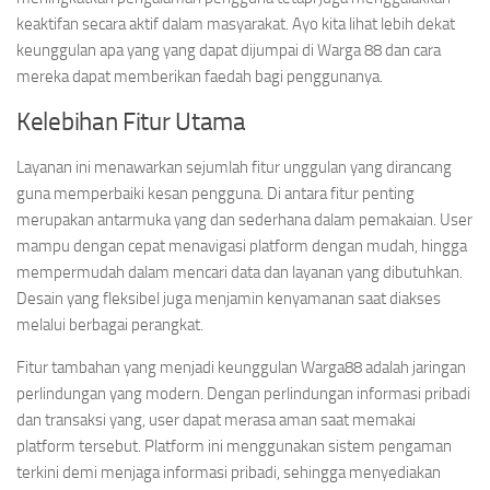
keaktifan secara aktif dalam masyarakat. Ayo kita lihat lebih dekat
keunggulan apa yang yang dapat dijumpai di Warga 88 dan cara
mereka dapat memberikan faedah bagi penggunanya.
Kelebihan Fitur Utama
Layanan ini menawarkan sejumlah fitur unggulan yang dirancang
guna memperbaiki kesan pengguna. Di antara fitur penting
merupakan antarmuka yang dan sederhana dalam pemakaian. User
mampu dengan cepat menavigasi platform dengan mudah, hingga
mempermudah dalam mencari data dan layanan yang dibutuhkan.
Desain yang fleksibel juga menjamin kenyamanan saat diakses
melalui berbagai perangkat.
Fitur tambahan yang menjadi keunggulan Warga88 adalah jaringan
perlindungan yang modern. Dengan perlindungan informasi pribadi
dan transaksi yang, user dapat merasa aman saat memakai
platform tersebut. Platform ini menggunakan sistem pengaman
terkini demi menjaga informasi pribadi, sehingga menyediakan