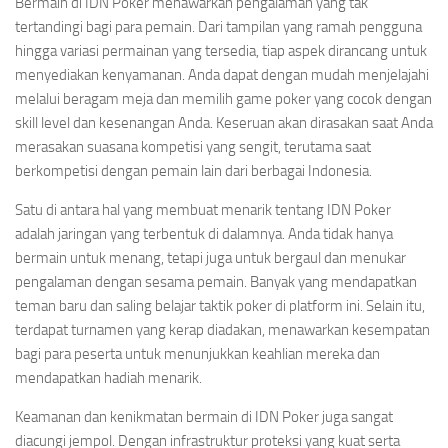
Bermain di IDN Poker menawarkan pengalaman yang tak
tertandingi bagi para pemain. Dari tampilan yang ramah pengguna
hingga variasi permainan yang tersedia, tiap aspek dirancang untuk
menyediakan kenyamanan. Anda dapat dengan mudah menjelajahi
melalui beragam meja dan memilih game poker yang cocok dengan
skill level dan kesenangan Anda. Keseruan akan dirasakan saat Anda
merasakan suasana kompetisi yang sengit, terutama saat
berkompetisi dengan pemain lain dari berbagai Indonesia.
Satu di antara hal yang membuat menarik tentang IDN Poker
adalah jaringan yang terbentuk di dalamnya. Anda tidak hanya
bermain untuk menang, tetapi juga untuk bergaul dan menukar
pengalaman dengan sesama pemain. Banyak yang mendapatkan
teman baru dan saling belajar taktik poker di platform ini. Selain itu,
terdapat turnamen yang kerap diadakan, menawarkan kesempatan
bagi para peserta untuk menunjukkan keahlian mereka dan
mendapatkan hadiah menarik.
Keamanan dan kenikmatan bermain di IDN Poker juga sangat
diacungi jempol. Dengan infrastruktur proteksi yang kuat serta