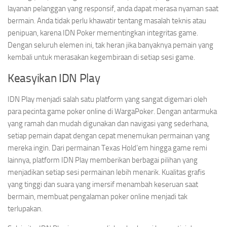
layanan pelanggan yang responsif, anda dapat merasa nyaman saat
bermain. Anda tidak perlu khawatir tentang masalah teknis atau
penipuan, karena IDN Poker mementingkan integritas game.
Dengan seluruh elemen ini, tak heran jika banyaknya pemain yang
kembali untuk merasakan kegembiraan di setiap sesi game.
Keasyikan IDN Play
IDN Play menjadi salah satu platform yang sangat digemari oleh
para pecinta game poker online di WargaPoker. Dengan antarmuka
yang ramah dan mudah digunakan dan navigasi yang sederhana,
setiap pemain dapat dengan cepat menemukan permainan yang
mereka ingin. Dari permainan Texas Hold’em hingga game remi
lainnya, platform IDN Play memberikan berbagai pilihan yang
menjadikan setiap sesi permainan lebih menarik. Kualitas grafis
yang tinggi dan suara yang imersif menambah keseruan saat
bermain, membuat pengalaman poker online menjadi tak
terlupakan.