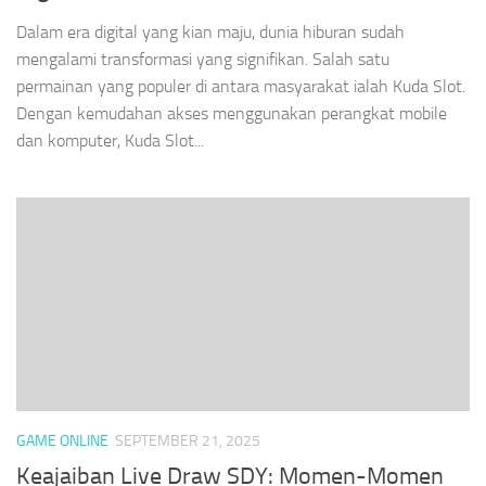
Dalam era digital yang kian maju, dunia hiburan sudah
mengalami transformasi yang signifikan. Salah satu
permainan yang populer di antara masyarakat ialah Kuda Slot.
Dengan kemudahan akses menggunakan perangkat mobile
dan komputer, Kuda Slot...
GAME ONLINE
SEPTEMBER 21, 2025
Keajaiban Live Draw SDY: Momen-Momen