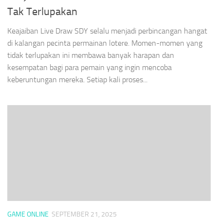
Tak Terlupakan
Keajaiban Live Draw SDY selalu menjadi perbincangan hangat
di kalangan pecinta permainan lotere. Momen-momen yang
tidak terlupakan ini membawa banyak harapan dan
kesempatan bagi para pemain yang ingin mencoba
keberuntungan mereka. Setiap kali proses...
GAME ONLINE
SEPTEMBER 21, 2025