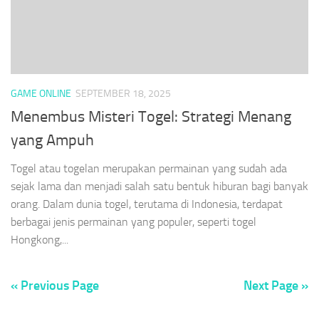
GAME ONLINE
SEPTEMBER 18, 2025
Menembus Misteri Togel: Strategi Menang
yang Ampuh
Togel atau togelan merupakan permainan yang sudah ada
sejak lama dan menjadi salah satu bentuk hiburan bagi banyak
orang. Dalam dunia togel, terutama di Indonesia, terdapat
berbagai jenis permainan yang populer, seperti togel
Hongkong,...
« Previous Page
Next Page »