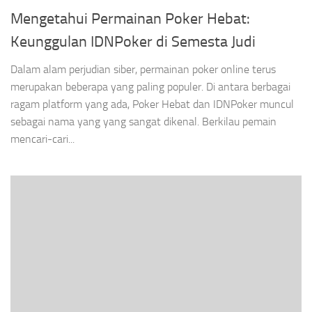
Mengetahui Permainan Poker Hebat:
Keunggulan IDNPoker di Semesta Judi
Dalam alam perjudian siber, permainan poker online terus
merupakan beberapa yang paling populer. Di antara berbagai
ragam platform yang ada, Poker Hebat dan IDNPoker muncul
sebagai nama yang yang sangat dikenal. Berkilau pemain
mencari-cari...