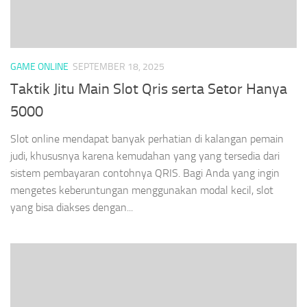
GAME ONLINE
SEPTEMBER 18, 2025
Taktik Jitu Main Slot Qris serta Setor Hanya
5000
Slot online mendapat banyak perhatian di kalangan pemain
judi, khususnya karena kemudahan yang yang tersedia dari
sistem pembayaran contohnya QRIS. Bagi Anda yang ingin
mengetes keberuntungan menggunakan modal kecil, slot
yang bisa diakses dengan...