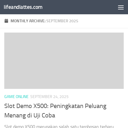
lifeandlattes.com
Skip to content
MONTHLY ARCHIVE:
SEPTEMBER 2025
GAME ONLINE
SEPTEMBER 24, 2025
Slot Demo X500: Peningkatan Peluang
Menang di Uji Coba
Slot demo X500 merupakan salah satu terobosan terbaru