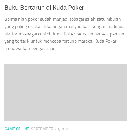
Buku Bertaruh di Kuda Poker
Bermainlah poker sudah menjadi sebagai salah satu hiburan
yang paling disukai di kalangan masyarakat. Dengan hadirnya
platform sebagai contoh Kuda Poker, semakin banyak pemain
yang tertarik untuk mencoba fortune mereka. Kuda Poker
menawarkan pengalaman...
GAME ONLINE
SEPTEMBER 20, 2025